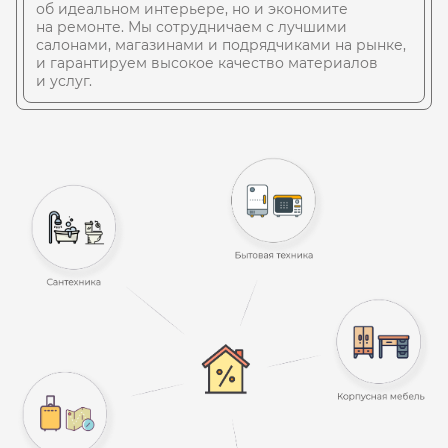
хотите узнать
об идеальном интерьере, но и экономите
больше о нас?
на ремонте. Мы сотрудничаем с лучшими
салонами, магазинами и подрядчиками на рынке,
Приходите в наш офис, получите
и гарантируем высокое качество материалов
бесплатную консультацию
и услуг.
и всё посмотрите лично
7
полезных
видов услуг
Комплексные услуги:
от бесплатного 3D-тура
до ремонта «под ключ»/p>
10
небанальных
преимуществ
Например: бесконечное
число корректировок
3D-визуализаций