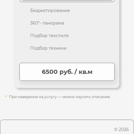
Бюджетирование
360°- панорама
Подбор текстиля
Подбор техники
6500 руб. / кв.м
При наведении на услугу — можно изучить описание
Стоимость ТП Максимальный указана без учета услуги
«приемка товара». Услуга «приемка товара» приобретается
дополнительно.
Стоимость услуги онлайн авторское курирование -
договорная.
© 2026
Стоимость дополнительного выезда по услуги авторского