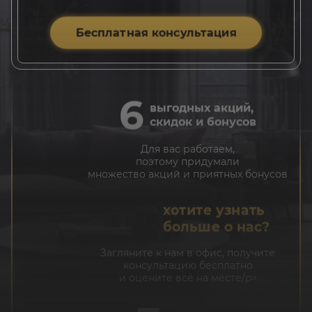
10
небанальных
преимуществ
Бесплатная консультация
Например: бесконечное
число корректировок
3D-визуализаций
6
выгодных акций,
скидок и бонусов
Для вас работаем,
поэтому придумали
множество акций и приятных бонусов
хотите узнать
больше о нас?
Загляните к нам в офис, получите
консультацию бесплатно
и оцените всё на месте/p>