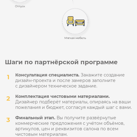
6
выгодных акций,
скидок и бонусов
Мы трудимся для вас,
потому подготовили
множество акций и бонусов
хотите узнать
больше о нас?
Шаги по партнёрской программе
Посетите наш офис, получите
бесплатную консультацию
Консультация специалиста.
Закажите создание
и изучите всё вживую
дизайн-проекта и после замеров заполните
с дизайнером техническое задание.
7
полезных
Комплектация чистовыми материалами.
видов услуг
Дизайнер подберёт материалы, опираясь на ваши
пожелания и бюджет, согласуя каждый шаг с вами.
Все услуги в одном месте:
от бесплатного 3D-тура
Финальный этап.
Вы получите развёрнутые
до сдачи объекта «под ключ»
коммерческие предложения с учётом объёмов,
артикулов, цен и реквизитов салона по всем
чистовым материалам.