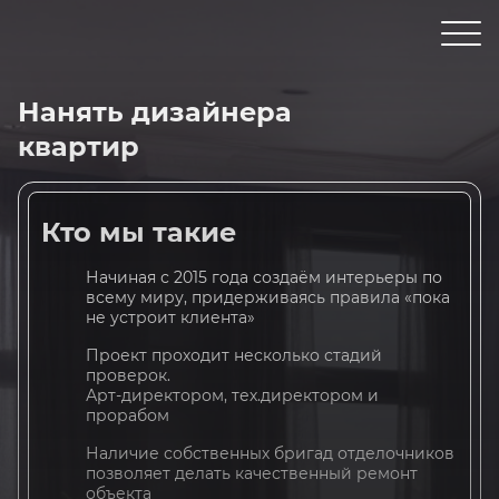
6
выгодных акций,
скидок и бонусов
Мы трудимся для вас,
потому подготовили
Нанять дизайнера
множество акций и бонусов
квартир
хотите узнать
больше о нас?
Кто мы такие
Посетите наш офис, получите
бесплатную консультацию
Начиная с 2015 года создаём интерьеры по
и изучите всё вживую
всему миру, придерживаясь правила «пока
не устроит клиента»
7
полезных
Проект проходит несколько стадий
видов услуг
проверок.
Арт-директором, тех.директором и
Все услуги в одном месте:
прорабом
от бесплатного 3D-тура
до сдачи объекта «под ключ»
Наличие собственных бригад отделочников
позволяет делать качественный ремонт
объекта