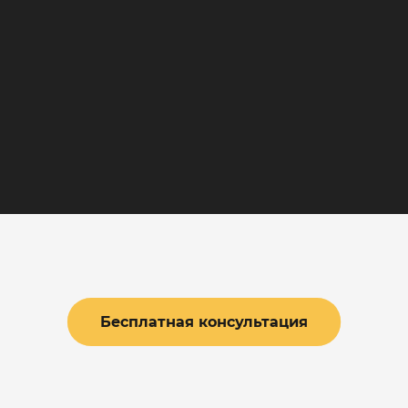
Главная
/
ЖК Миръ
ЖК Миръ
Бесплатная консультация